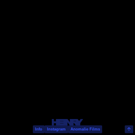
Vincent René-Lortie
Info
Instagram
Anomalie Films